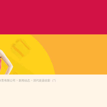
1体育有限公司
>
新闻动态
> 清代瓷器掠影（7）