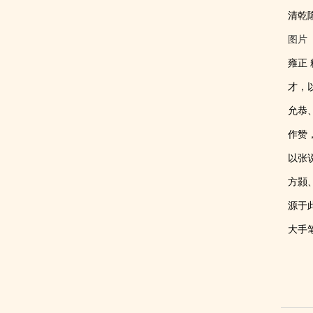
清乾
图片
雍正 
才，
允恭
作赞
以张
方颢
源于
大手