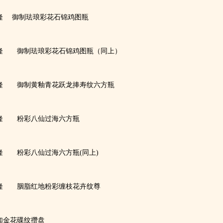
隆 御制珐琅彩花石锦鸡图瓶
隆 御制珐琅彩花石锦鸡图瓶（同上）
隆 御制黄釉青花跃龙捧寿纹六方瓶
隆 粉彩八仙过海六方瓶
隆 粉彩八仙过海六方瓶(同上)
隆 胭脂红地粉彩缠枝花卉纹尊
加金花碟纹攒盘