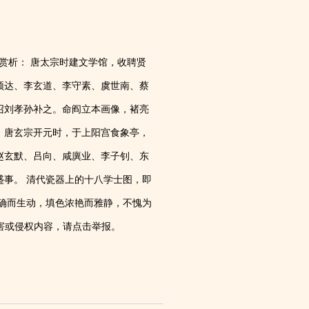
,000。赏析： 唐太宗时建文学馆，收聘贤
颖达、李玄道、李守素、虞世南、蔡
召刘孝孙补之。命阎立本画像，褚亮
。唐玄宗开元时，于上阳宫食象亭，
赵玄默、吕向、咸廙业、李子钊、东
事。 清代瓷器上的十八学士图，即
确而生动，填色浓艳而雅静，不愧为
有害或侵权内容，请点击举报。