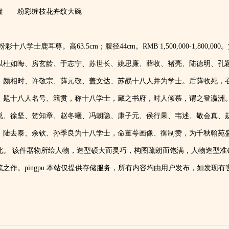
隆 粉彩缠枝花卉纹大碗
粉彩十八学士鹿耳尊。高63.5cm；腹径44cm。RMB 1,500,000-1,800
以杜如晦、房玄龄、于志宁、苏世长、姚思廉、薛收、褚亮、陆德明、孔
、颜相时、许敬宗、薛元敬、盖文达、苏勗十八人并为学士。后薛收死，
，题十八人名号、籍贯，称十八学士，藏之书府，时人倾慕，谓之登瀛洲
说、徐坚、贺知章、赵冬曦、冯朝隐、康子元、侯行果、韦述、敬会真、
、陆去泰、余钦、孙季良为十八学士，命董萼画像、御制赞，为千秋翰苑盛
此。 该件器物所绘人物，造型硕大而灵巧，构图疏朗而饱满，人物造型准
笔之作。pingpu 本站仅提供存储服务，所有内容均由用户发布，如发现