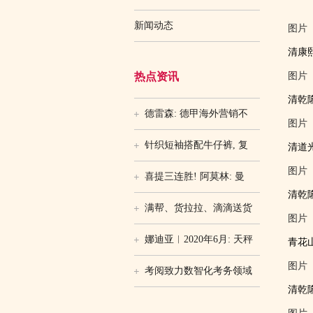
新闻动态
图片
清康熙
热点资讯
图片
清乾隆
德雷森: 德甲海外营销不
图片
针织短袖搭配牛仔裤, 复
清道光
图片
喜提三连胜! 阿莫林: 曼
清乾隆
满帮、货拉拉、滴滴送货
图片
娜迪亚︱2020年6月: 天秤
青花山
图片
考阅致力数智化考务领域
清乾