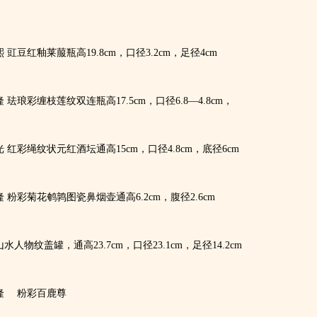
 豇豆红釉莱菔瓶高19.8cm，口径3.2cm，足径4cm
 珐琅彩缠枝莲纹双连瓶高17.5cm，口径6.8—4.8cm，
 红彩绳纹状元红酒坛通高15cm，口径4.8cm，底径6cm
 粉彩菊花鹌鹑图瓷鼻烟壶通高6.2cm，腹径2.6cm
水人物纹盖罐，通高23.7cm，口径23.1cm，足径14.2cm
隆 粉彩百鹿尊